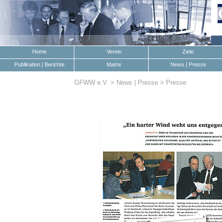
Home
Verein
Ziele
Publikation | Berichte
Matrix
News | Presse
GFWW e.V. > News | Presse > Presse