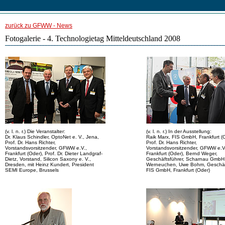
zurück zu GFWW - News
Fotogalerie - 4. Technologietag Mitteldeutschland 2008
(v. l. n. r.) Die Veranstalter:
(v. l. n. r.) In der Ausstellung:
Dr. Klaus Schindler, OptoNet e. V., Jena,
Raik Marx, FIS GmbH, Frankfurt (
Prof. Dr. Hans Richter,
Prof. Dr. Hans Richter,
Vorstandsvorsitzender, GFWW e.V.,
Vorstandsvorsitzender, GFWW e.V
Frankfurt (Oder), Prof. Dr. Dieter Landgraf-
Frankfurt (Oder), Bernd Weger,
Dietz, Vorstand, Silicon Saxony e. V.,
Geschäftsführer, Scharnau GmbH
Dresden, mit Heinz Kundert, President
Werneuchen, Uwe Bohm, Geschäft
SEMI Europe, Brussels
FIS GmbH, Frankfurt (Oder)