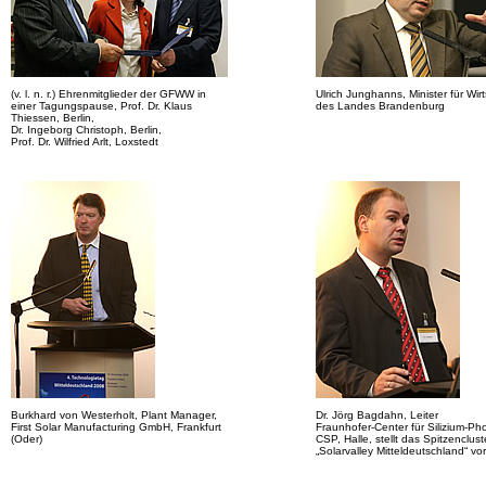
(v. l. n. r.) Ehrenmitglieder der GFWW in
Ulrich Junghanns, Minister für Wir
einer Tagungspause, Prof. Dr. Klaus
des Landes Brandenburg
Thiessen, Berlin,
Dr. Ingeborg Christoph, Berlin,
Prof. Dr. Wilfried Arlt, Loxstedt
Burkhard von Westerholt, Plant Manager,
Dr. Jörg Bagdahn, Leiter
First Solar Manufacturing GmbH, Frankfurt
Fraunhofer-Center für Silizium-Pho
(Oder)
CSP, Halle, stellt das Spitzenclust
„Solarvalley Mitteldeutschland“ vor